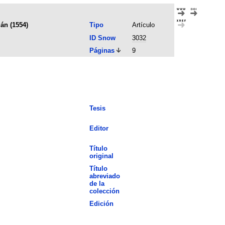
ián (1554)
Tipo
Artículo
ID Snow
3032
Páginas
9
Tesis
Editor
Título
original
Título
abreviado
de la
colección
Edición