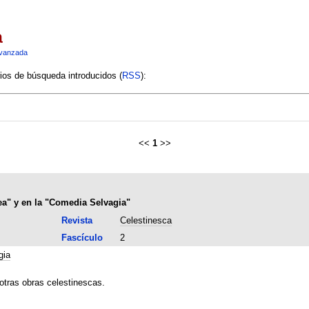
a
vanzada
rios de búsqueda introducidos (
RSS
):
<<
1
>>
ea" y en la "Comedia Selvagia"
Revista
Celestinesca
Fascículo
2
gia
otras obras celestinescas.