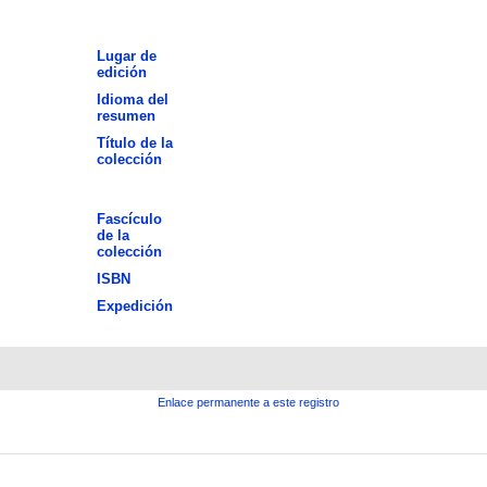
Lugar de
edición
Idioma del
resumen
Título de la
colección
Fascículo
de la
colección
ISBN
Expedición
Enlace permanente a este registro