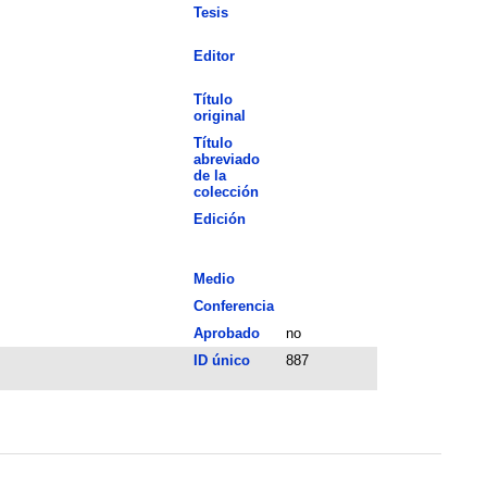
Tesis
Editor
Título
original
Título
abreviado
de la
colección
Edición
Medio
Conferencia
Aprobado
no
ID único
887