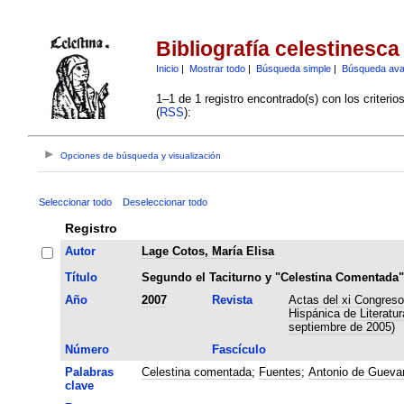
Bibliografía celestinesca
Inicio
|
Mostrar todo
|
Búsqueda simple
|
Búsqueda av
1–1 de 1 registro encontrado(s) con los criteri
(
RSS
):
Opciones de búsqueda y visualización
Seleccionar todo
Deseleccionar todo
Registro
Autor
Lage Cotos, María Elisa
Título
Segundo el Taciturno y "Celestina Comentada"
Año
2007
Revista
Actas del xi Congreso
Hispánica de Literatu
septiembre de 2005)
Número
Fascículo
Palabras
Celestina comentada
;
Fuentes
;
Antonio de Gueva
clave