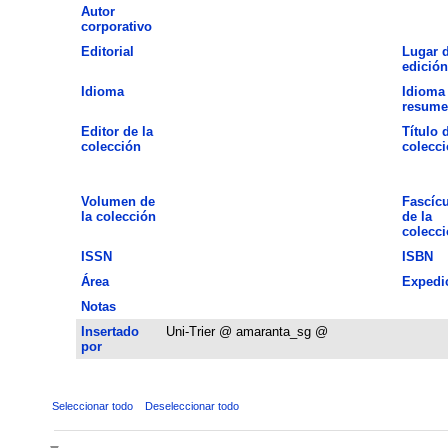
Autor
corporativo
Editorial
Lugar 
edición
Idioma
Idioma 
resume
Editor de la
Título 
colección
colecc
Volumen de
Fascíc
la colección
de la
colecc
ISSN
ISBN
Área
Expedi
Notas
Insertado
Uni-Trier @ amaranta_sg @
por
Seleccionar todo
Deseleccionar todo