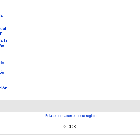
de
del
n
de la
ión
ulo
ión
ción
Enlace permanente a este registro
<<
1
>>