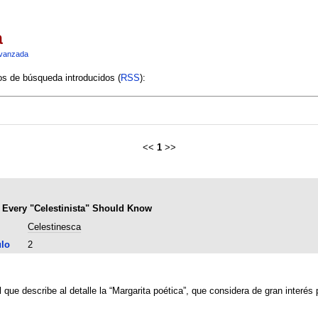
a
vanzada
ios de búsqueda introducidos (
RSS
):
<<
1
>>
t Every "Celestinista" Should Know
Celestinesca
ulo
2
 que describe al detalle la “Margarita poética”, que considera de gran interés p