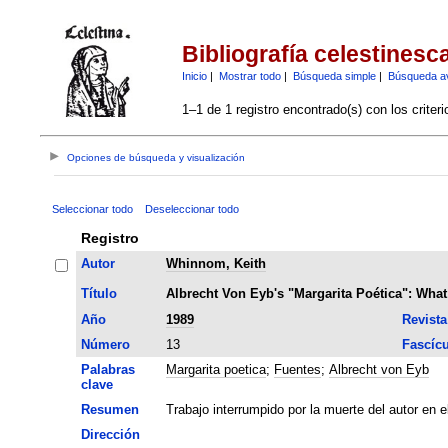
Bibliografía celestinesc
Inicio
|
Mostrar todo
|
Búsqueda simple
|
Búsqueda a
1–1 de 1 registro encontrado(s) con los criter
Opciones de búsqueda y visualización
Seleccionar todo
Deseleccionar todo
Registro
Autor
Whinnom, Keith
Título
Albrecht Von Eyb's "Margarita Poética": Wha
Año
1989
Revista
Número
13
Fascíc
Palabras
Margarita poetica
;
Fuentes
;
Albrecht von Eyb
clave
Resumen
Trabajo interrumpido por la muerte del autor en el
Dirección