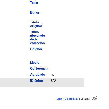
Tesis
Editor
Título
original
Título
abreviado
de la
colección
Edición
Medio
Conferencia
Aprobado
no
ID único
892
Lista
|
Bibliografía
|
Detalles