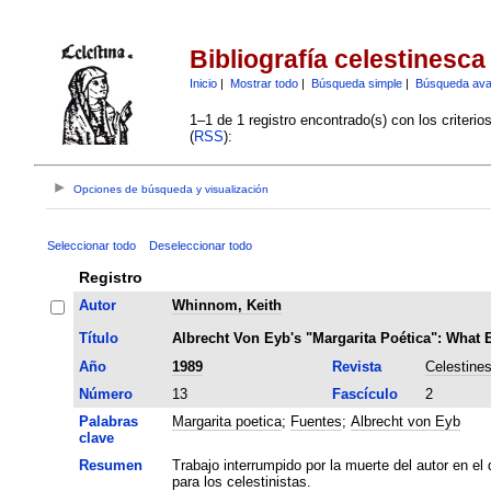
Bibliografía celestinesca
Inicio
|
Mostrar todo
|
Búsqueda simple
|
Búsqueda av
1–1 de 1 registro encontrado(s) con los criteri
(
RSS
):
Opciones de búsqueda y visualización
Seleccionar todo
Deseleccionar todo
Registro
Autor
Whinnom, Keith
Título
Albrecht Von Eyb's "Margarita Poética": What 
Año
1989
Revista
Celestine
Número
13
Fascículo
2
Palabras
Margarita poetica
;
Fuentes
;
Albrecht von Eyb
clave
Resumen
Trabajo interrumpido por la muerte del autor en el 
para los celestinistas.