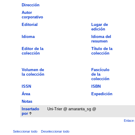
Dirección
Autor
corporativo
Editorial
Lugar de
edición
Idioma
Idioma del
resumen
Editor de la
Título de la
colección
colección
Volumen de
Fascículo
la colección
de la
colección
ISSN
ISBN
Área
Expedición
Notas
Insertado
Uni-Trier @ amaranta_sg @
por
Enlace 
Seleccionar todo
Deseleccionar todo