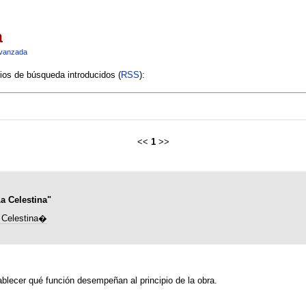
a
vanzada
rios de búsqueda introducidos (
RSS
):
<<
1
>>
a Celestina"
 Celestina�
tablecer qué función desempeñan al principio de la obra.