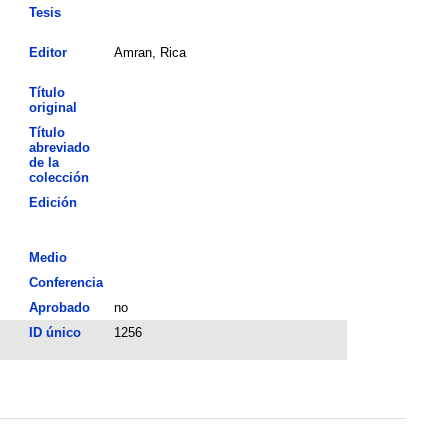
Tesis
Editor
Amran, Rica
Título
original
Título
abreviado
de la
colección
Edición
Medio
Conferencia
Aprobado
no
ID único
1256