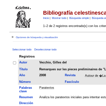
Bibliografía celestinesc
Inicio
|
Mostrar todo
|
Búsqueda simple
|
Búsqueda a
1–2 de 2 registros encontrado(s) con los crite
Opciones de búsqueda y visualización
Seleccionar todo
Deseleccionar todo
Registros
Autor
Vecchio, Gilles del
Título
Remarques sur les pieces preliminaires de "L
Año
2008
Revista
Autour de �La
Número
Fascículo
Palabras
Paratextos
clave
Resumen
Analiza los paratextos iniciales para intentar es
Dirección