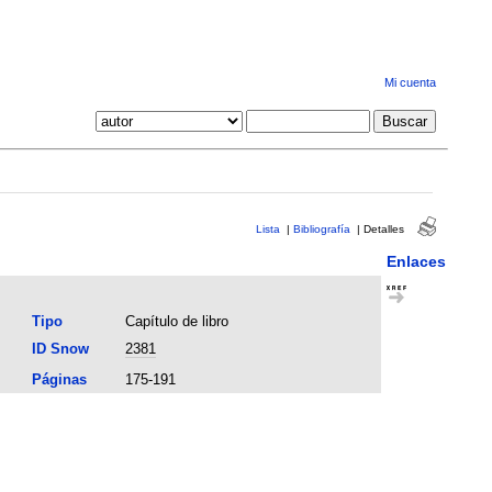
Mi cuenta
Lista
|
Bibliografía
|
Detalles
Enlaces
Tipo
Capítulo de libro
ID Snow
2381
Páginas
175-191