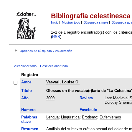
Bibliografía celestinesca
Inicio
|
Mostrar todo
|
Búsqueda simple
|
Búsqueda av
1–1 de 1 registro encontrado(s) con los criteri
(
RSS
):
Opciones de búsqueda y visualización
Seleccionar todo
Deseleccionar todo
Registro
Autor
Vasvari, Louise O.
Título
Glosses on the vocabu(r)lario de "La Celestina
Año
2009
Revista
Late Medieval S
Dorothy Sherma
Número
Fascículo
Palabras
Lengua
;
Lingüística
;
Erotismo
;
Eufemismos
clave
Resumen
Análisis del subtexto erótico-sexual del dolor de m