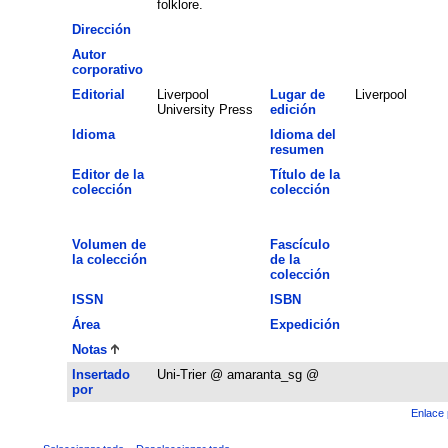
folklore.
Dirección
Autor
corporativo
Editorial
Liverpool
Lugar de
Liverpool
University Press
edición
Idioma
Idioma del
resumen
Editor de la
Título de la
colección
colección
Volumen de
Fascículo
la colección
de la
colección
ISSN
ISBN
Área
Expedición
Notas
Insertado
Uni-Trier @ amaranta_sg @
por
Enlace 