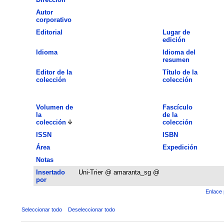
Autor
corporativo
Editorial
Lugar de
edición
Idioma
Idioma del
resumen
Editor de la
Título de la
colección
colección
Volumen de
Fascículo
la
de la
colección
colección
ISSN
ISBN
Área
Expedición
Notas
Insertado
Uni-Trier @ amaranta_sg @
por
Enlace 
Seleccionar todo
Deseleccionar todo