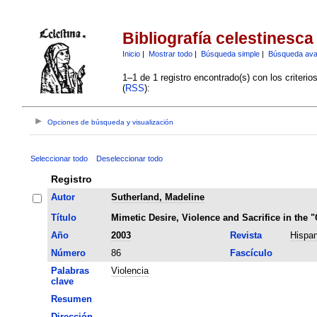
Bibliografía celestinesca
Inicio
|
Mostrar todo
|
Búsqueda simple
|
Búsqueda av
1–1 de 1 registro encontrado(s) con los criteri
(
RSS
):
Opciones de búsqueda y visualización
Seleccionar todo
Deseleccionar todo
Registro
Autor
Sutherland, Madeline
Título
Mimetic Desire, Violence and Sacrifice in the "
Año
2003
Revista
Hispan
Número
86
Fascículo
Palabras
Violencia
clave
Resumen
Dirección