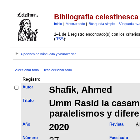
Bibliografía celestinesca
Inicio
|
Mostrar todo
|
Búsqueda simple
|
Búsqueda av
1–1 de 1 registro encontrado(s) con los criteri
(
RSS
):
Opciones de búsqueda y visualización
Seleccionar todo
Deseleccionar todo
Registro
Autor
Shafik, Ahmed
Título
Umm Rasid la casame
paralelismos y difer
Año
2020
Revista
Al
Número
Fascículo