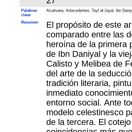
27
Palabras
Alcahueta
;
Antecedentes
;
Tayf al-Jayal
;
Ibn Daniy
clave
Resumen
El propósito de este ar
comparado entre las 
heroína de la primera 
de Ibn Daniyal y la vi
Calisto y Melibea de 
del arte de la seducció
tradición literaria, pin
inmediato conocimiento
entorno social. Ante tod
modelo celestinesco pa
de la tercera. El cotej
coincidencias más que