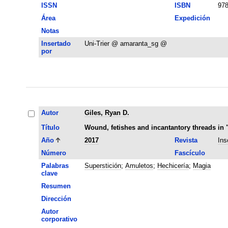
ISSN
ISBN
978
Área
Expedición
Notas
Insertado
Uni-Trier @ amaranta_sg @
por
Autor
Giles, Ryan D.
Título
Wound, fetishes and incantantory threads in 
Año
2017
Revista
Ins
Número
Fascículo
Palabras
Superstición
;
Amuletos
;
Hechicería
;
Magia
clave
Resumen
Dirección
Autor
corporativo