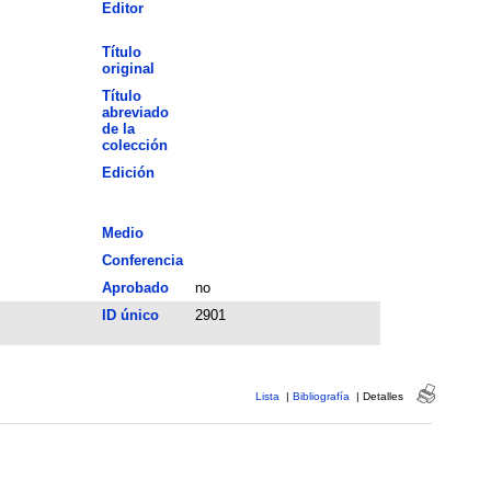
Editor
Título
original
Título
abreviado
de la
colección
Edición
Medio
Conferencia
Aprobado
no
ID único
2901
Lista
|
Bibliografía
|
Detalles