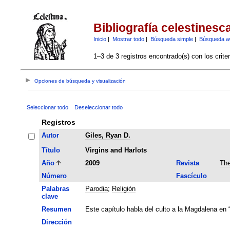
Bibliografía celestinesc
Inicio
|
Mostrar todo
|
Búsqueda simple
|
Búsqueda a
1–3 de 3 registros encontrado(s) con los crite
Opciones de búsqueda y visualización
Seleccionar todo
Deseleccionar todo
Registros
Autor
Giles, Ryan D.
Título
Virgins and Harlots
Año
2009
Revista
The
Número
Fascículo
Palabras
Parodia
;
Religión
clave
Resumen
Este capítulo habla del culto a la Magdalena en 
Dirección