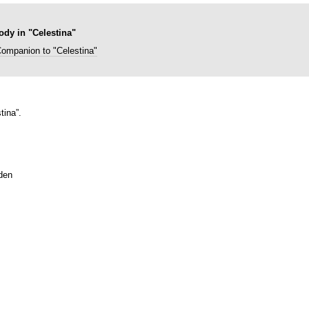
ody in "Celestina"
ompanion to "Celestina"
tina”.
den