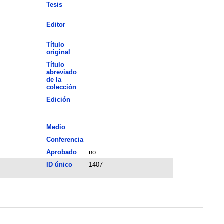
Tesis
Editor
Título
original
Título
abreviado
de la
colección
Edición
Medio
Conferencia
Aprobado
no
ID único
1407