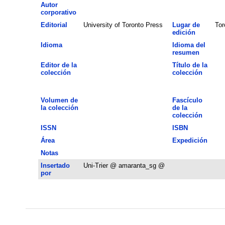
Autor
corporativo
Editorial
University of Toronto Press
Lugar de
Tor
edición
Idioma
Idioma del
resumen
Editor de la
Título de la
colección
colección
Volumen de
Fascículo
la colección
de la
colección
ISSN
ISBN
Área
Expedición
Notas
Insertado
Uni-Trier @ amaranta_sg @
por