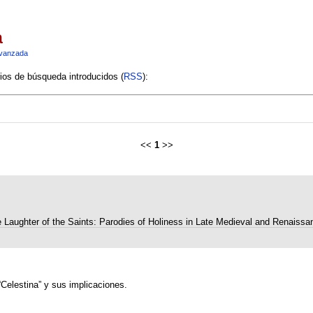
a
vanzada
rios de búsqueda introducidos (
RSS
):
<<
1
>>
 Laughter of the Saints: Parodies of Holiness in Late Medieval and Renaissa
“Celestina” y sus implicaciones.