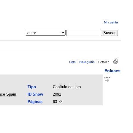
Mi cuenta
Lista
|
Bibliografía
|
Detalles
Enlaces
Tipo
Capítulo de libro
nce Spain
ID Snow
2091
Páginas
63-72