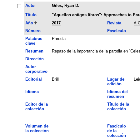
Autor
Giles, Ryan D.
Título
"Aquellos antigos libros": Approaches to Par
Año
2017
Revista
A C
Número
Fascículo
Palabras
Parodia
clave
Resumen
Repaso de la importancia de la parodia en “Celes
Dirección
Autor
corporativo
Editorial
Brill
Lugar de
Lei
edición
Idioma
Idioma del
resumen
Editor de la
Título de la
colección
colección
Volumen de
Fascículo
la colección
de la
colección