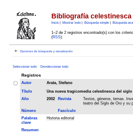
Bibliografía celestinesca
Inicio
|
Mostrar todo
|
Búsqueda simple
|
Búsqueda av
1–2 de 2 registros encontrado(s) con los criter
(
RSS
):
Opciones de búsqueda y visualización
Seleccionar todo
Deseleccionar todo
Registros
Autor
Arata, Stefano
Título
Una nueva tragicomedia celestinesca del siglo
Año
2002
Revista
Textos, géneros, temas. Inve
teatro del Siglo de Oro y su 
Número
Fascículo
Palabras
Historia editorial
clave
Resumen