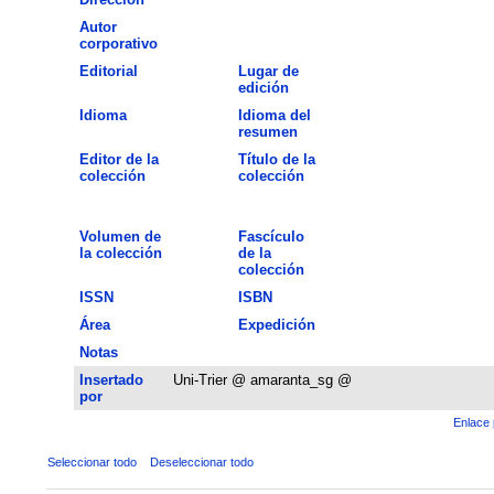
Autor
corporativo
Editorial
Lugar de
edición
Idioma
Idioma del
resumen
Editor de la
Título de la
colección
colección
Volumen de
Fascículo
la colección
de la
colección
ISSN
ISBN
Área
Expedición
Notas
Insertado
Uni-Trier @ amaranta_sg @
por
Enlace 
Seleccionar todo
Deseleccionar todo