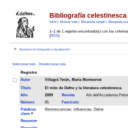
Bibliografía celestinesca
Inicio
|
Mostrar todo
|
Búsqueda simple
|
Búsqueda av
1–1 de 1 registro encontrado(s) con los criteri
(
RSS
):
Opciones de búsqueda y visualización
Seleccionar todo
Deseleccionar todo
Registro
Autor
Villagrá Terán, María Montserrat
Título
El mito de Dafne y la literatura celestinesca
Año
2009
Revista
Atti dell'Accademia Pelori
Número
85
Fascículo
Palabras
Reminiscencias
;
Influencias
;
Dafne
clave
Resumen
Dirección