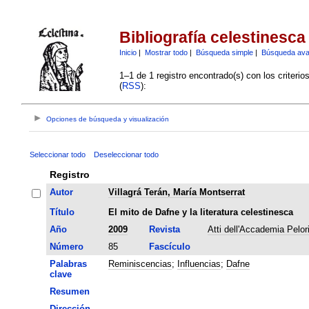
Bibliografía celestinesca
Inicio
|
Mostrar todo
|
Búsqueda simple
|
Búsqueda av
1–1 de 1 registro encontrado(s) con los criteri
(
RSS
):
Opciones de búsqueda y visualización
Seleccionar todo
Deseleccionar todo
Registro
Autor
Villagrá Terán, María Montserrat
Título
El mito de Dafne y la literatura celestinesca
Año
2009
Revista
Atti dell'Accademia Pelori
Número
85
Fascículo
Palabras
Reminiscencias
;
Influencias
;
Dafne
clave
Resumen
Dirección