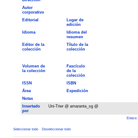
Autor
corporativo
Editorial
Lugar de
edición
Idioma
Idioma del
resumen
Editor de la
Título de la
colección
colección
Volumen de
Fascículo
la colección
de la
colección
ISSN
ISBN
Área
Expedición
Notas
Insertado
Uni-Trier @ amaranta_sg @
por
Enlace 
Seleccionar todo
Deseleccionar todo