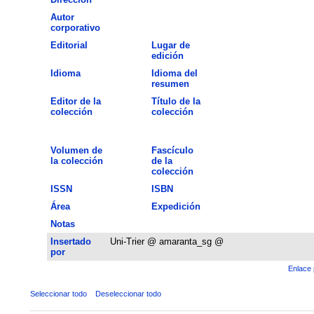
Autor
corporativo
Editorial
Lugar de
edición
Idioma
Idioma del
resumen
Editor de la
Título de la
colección
colección
Volumen de
Fascículo
la colección
de la
colección
ISSN
ISBN
Área
Expedición
Notas
Insertado
Uni-Trier @ amaranta_sg @
por
Enlace 
Seleccionar todo
Deseleccionar todo