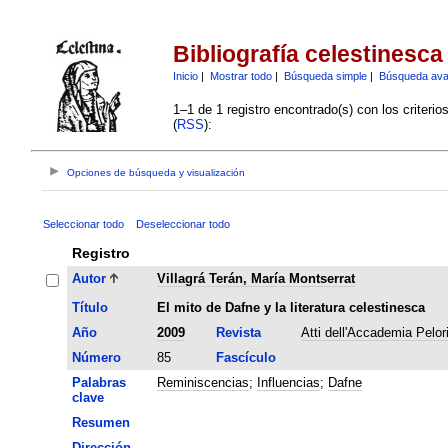
Bibliografía celestinesca
Inicio
|
Mostrar todo
|
Búsqueda simple
|
Búsqueda av
1–1 de 1 registro encontrado(s) con los criteri
(
RSS
):
Opciones de búsqueda y visualización
Seleccionar todo
Deseleccionar todo
Registro
Autor
Villagrá Terán, María Montserrat
Título
El mito de Dafne y la literatura celestinesca
Año
2009
Revista
Atti dell'Accademia Pelori
Número
85
Fascículo
Palabras
Reminiscencias
;
Influencias
;
Dafne
clave
Resumen
Dirección