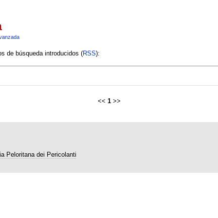
a
vanzada
ios de búsqueda introducidos (
RSS
):
<<
1
>>
a Peloritana dei Pericolanti