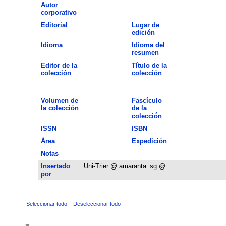
Autor
corporativo
Editorial
Lugar de
edición
Idioma
Idioma del
resumen
Editor de la
Título de la
colección
colección
Volumen de
Fascículo
la colección
de la
colección
ISSN
ISBN
Área
Expedición
Notas
Insertado
Uni-Trier @ amaranta_sg @
por
Seleccionar todo
Deseleccionar todo