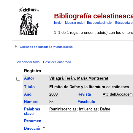
Bibliografía celestinesc
Inicio
|
Mostrar todo
|
Búsqueda simple
|
Búsqueda a
1–1 de 1 registro encontrado(s) con los criter
Opciones de búsqueda y visualización
Seleccionar todo
Deseleccionar todo
Registro
Autor
Villagrá Terán, María Montserrat
Título
El mito de Dafne y la literatura celestinesca
Año
2009
Revista
Atti dell'Accademi
Número
85
Fascículo
Palabras
Reminiscencias
;
Influencias
;
Dafne
clave
Resumen
Dirección