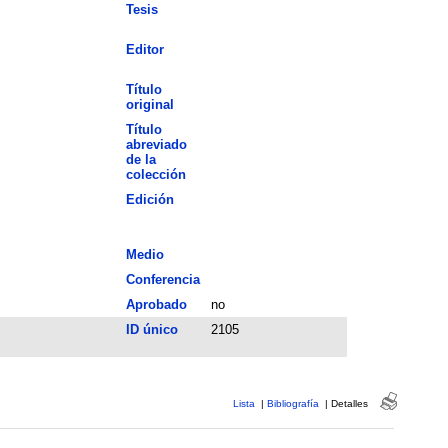
Tesis
Editor
Título
original
Título
abreviado
de la
colección
Edición
Medio
Conferencia
Aprobado
no
ID único
2105
Lista
|
Bibliografía
|
Detalles