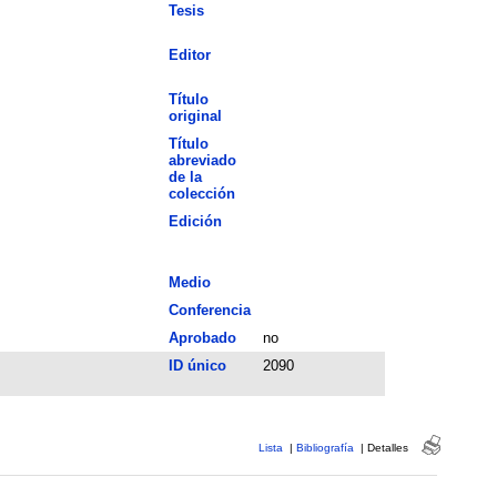
Tesis
Editor
Título
original
Título
abreviado
de la
colección
Edición
Medio
Conferencia
Aprobado
no
ID único
2090
Lista
|
Bibliografía
|
Detalles