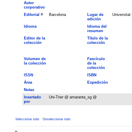
Autor
corporativo
Editorial
Barcelona
Lugar de
Universitat
edición
Idioma
Idioma del
resumen
Editor de la
Título de la
colección
colección
Volumen de
Fascículo
la colección
de la
colección
ISSN
ISBN
Área
Expedición
Notas
Insertado
Uni-Trier @ amaranta_sg @
por
Seleccionar todo
Deseleccionar todo