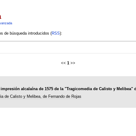
a
vanzada
ios de búsqueda introducidos (
RSS
):
<<
1
>>
la impresión alcalaína de 1575 de la "Tragicomedia de Calisto y Melibea"
a de Calisto y Melibea, de Fernando de Rojas