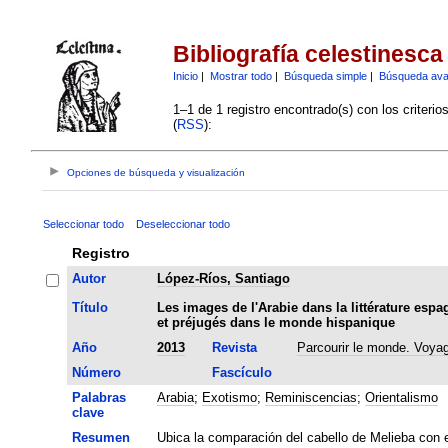
Bibliografía celestinesca
Inicio
|
Mostrar todo
|
Búsqueda simple
|
Búsqueda av
1–1 de 1 registro encontrado(s) con los criteri
(
RSS
):
Opciones de búsqueda y visualización
Seleccionar todo
Deseleccionar todo
Registro
Autor
López-Ríos, Santiago
Título
Les images de l'Arabie dans la littérature es
et préjugés dans le monde hispanique
Año
2013
Revista
Parcourir le monde. Voya
Número
Fascículo
Palabras
Arabia
;
Exotismo
;
Reminiscencias
;
Orientalismo
clave
Resumen
Ubica la comparación del cabello de Melieba con e