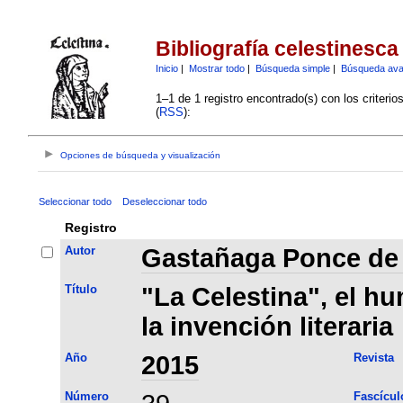
Bibliografía celestinesca
Inicio
|
Mostrar todo
|
Búsqueda simple
|
Búsqueda av
1–1 de 1 registro encontrado(s) con los criteri
(
RSS
):
Opciones de búsqueda y visualización
Seleccionar todo
Deseleccionar todo
Registro
Autor
Gastañaga Ponce de 
Título
"La Celestina", el h
la invención literaria
Año
2015
Revista
Número
Fascícul