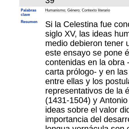
39
Palabras
Humanismo
;
Género
;
Contexto literario
clave
Resumen
Si la Celestina fue co
siglo XV, las ideas hu
medio debieron tener 
este ensayo se pone é
contenidas en la obra -
carta prólogo- y en l
entre ellas y los post
representativos de la
(1431-1504) y Antonio
ideas sobre el valor did
importancia del desarro
lengua vernácula son 