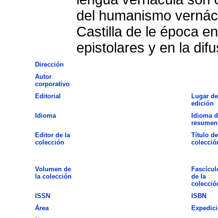
del humanismo vernácu
Castilla de le época e
epistolares y en la difu
Dirección
Autor
corporativo
Editorial
Lugar de
edición
Idioma
Idioma d
resumen
Editor de la
Título de
colección
colecció
Volumen de
Fascícul
la colección
de la
colecció
ISSN
ISBN
Área
Expedic