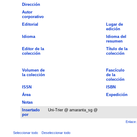
Dirección
Autor
corporativo
Editorial
Lugar de
edición
Idioma
Idioma del
resumen
Editor de la
Título de la
colección
colección
Volumen de
Fascículo
la colección
de la
colección
ISSN
ISBN
Área
Expedición
Notas
Insertado
Uni-Trier @ amaranta_sg @
por
Enlace 
Seleccionar todo
Deseleccionar todo