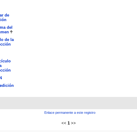
ar de
ción
oma del
umen
lo de la
ección
cículo
a
ección
N
edición
Enlace permanente a este registro
<<
1
>>