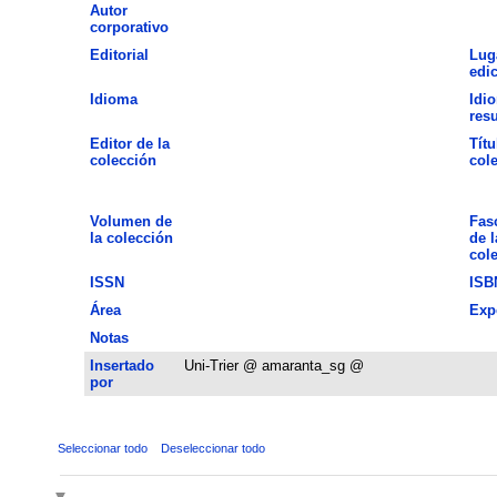
Autor
corporativo
Editorial
Lug
edi
Idioma
Idi
res
Editor de la
Títu
colección
col
Volumen de
Fas
la colección
de l
col
ISSN
ISB
Área
Exp
Notas
Insertado
Uni-Trier @ amaranta_sg @
por
Seleccionar todo
Deseleccionar todo