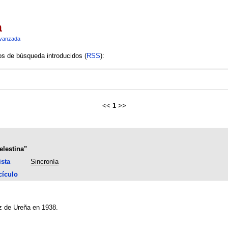
a
vanzada
ios de búsqueda introducidos (
RSS
):
<<
1
>>
elestina"
ista
Sincronía
cículo
z de Ureña en 1938.