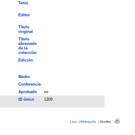
Tesis
Editor
Título
original
Título
abreviado
de la
colección
Edición
Medio
Conferencia
Aprobado
no
ID único
1209
Lista
|
Bibliografía
|
Detalles