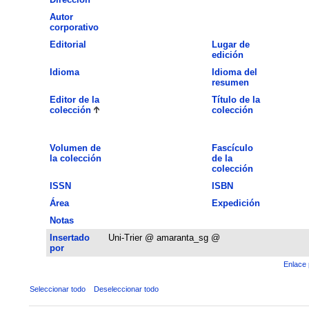
Autor
corporativo
Editorial
Lugar de
edición
Idioma
Idioma del
resumen
Editor de la
Título de la
colección
colección
Volumen de
Fascículo
la colección
de la
colección
ISSN
ISBN
Área
Expedición
Notas
Insertado
Uni-Trier @ amaranta_sg @
por
Enlace 
Seleccionar todo
Deseleccionar todo