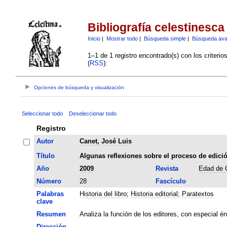
Bibliografía celestinesca
Inicio
|
Mostrar todo
|
Búsqueda simple
|
Búsqueda av
1–1 de 1 registro encontrado(s) con los criteri
(
RSS
):
Opciones de búsqueda y visualización
Seleccionar todo
Deseleccionar todo
Registro
Autor
Canet, José Luis
Título
Algunas reflexiones sobre el proceso de edición 
Año
2009
Revista
Edad de 
Número
28
Fascículo
Palabras
Historia del libro
;
Historia editorial
;
Paratextos
clave
Resumen
Analiza la función de los editores, con especial én
Dirección