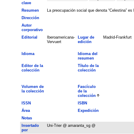
clave
Resumen
La preocupación social que denota “Celestina” es la
Dirección
Autor
corporativo
Editorial
Iberoamericana-
Lugar de
Madrid-Frankfurt
Vervuert
edición
Idioma
Idioma del
resumen
Editor de la
Título de la
colección
colección
Volumen de
Fascículo
la colección
de la
colección
ISSN
ISBN
Área
Expedición
Notas
Insertado
Uni-Trier @ amaranta_sg @
por