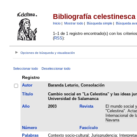
Bibliografía celestinesca
Inicio
|
Mostrar todo
|
Búsqueda simple
|
Búsqueda av
1–1 de 1 registro encontrado(s) con los criteri
(
RSS
):
Opciones de búsqueda y visualización
Seleccionar todo
Deseleccionar todo
Registro
Autor
Baranda Leturio, Consolación
Título
Cambio social en "La Celestina" y las ideas jur
Universidad de Salamanca
Año
2003
Revista
El mundo social y 
"Celestina". Acta
Internacional de 
Navarra
Número
Fascículo
Palabras
Contexto socio-cultural
;
Jurisprudencia
;
Interpreta