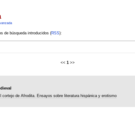
a
vanzada
ios de búsqueda introducidos (
RSS
):
<<
1
>>
dieval
l cortejo de Afrodita. Ensayos sobre literatura hispánica y erotismo