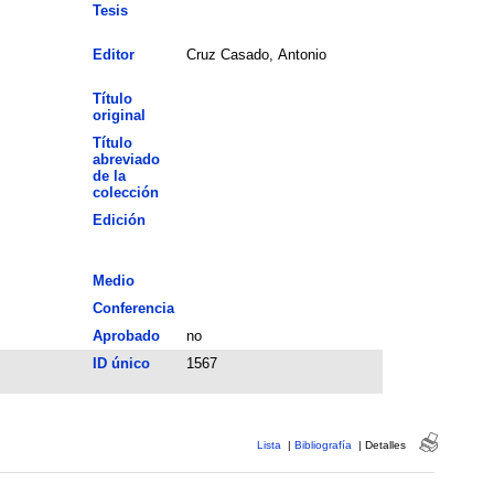
Tesis
Editor
Cruz Casado, Antonio
Título
original
Título
abreviado
de la
colección
Edición
Medio
Conferencia
Aprobado
no
ID único
1567
Lista
|
Bibliografía
|
Detalles