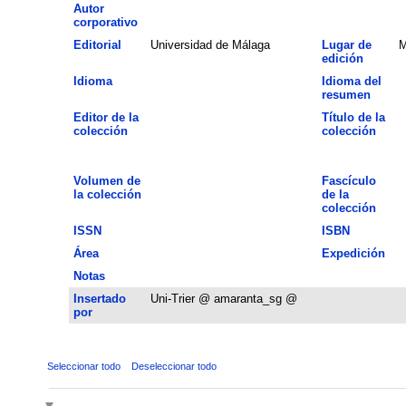
Autor
corporativo
Editorial
Universidad de Málaga
Lugar de
M
edición
Idioma
Idioma del
resumen
Editor de la
Título de la
colección
colección
Volumen de
Fascículo
la colección
de la
colección
ISSN
ISBN
Área
Expedición
Notas
Insertado
Uni-Trier @ amaranta_sg @
por
Seleccionar todo
Deseleccionar todo