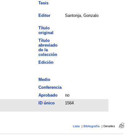
Tesis
Editor
Santonja, Gonzalo
Título
original
Título
abreviado
de la
colección
Edición
Medio
Conferencia
Aprobado
no
ID único
1564
Lista
|
Bibliografía
|
Detalles