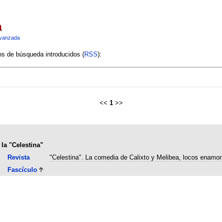
a
vanzada
ios de búsqueda introducidos (
RSS
):
<<
1
>>
 la "Celestina"
Revista
"Celestina". La comedia de Calixto y Melibea, locos enamo
Fascículo