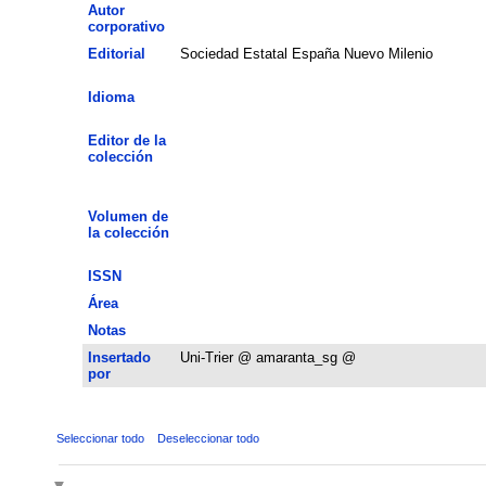
Autor
corporativo
Editorial
Sociedad Estatal España Nuevo Milenio
Idioma
Editor de la
colección
Volumen de
la colección
ISSN
Área
Notas
Insertado
Uni-Trier @ amaranta_sg @
por
Seleccionar todo
Deseleccionar todo