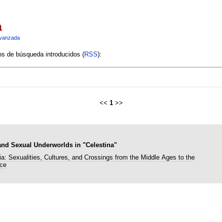
a
vanzada
ios de búsqueda introducidos (
RSS
):
<<
1
>>
and Sexual Underworlds in "Celestina"
ia: Sexualities, Cultures, and Crossings from the Middle Ages to the
ce