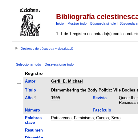
Bibliografía celestinesc
Inicio
|
Mostrar todo
|
Búsqueda simple
|
Búsqueda a
1–1 de 1 registro encontrado(s) con los criter
Opciones de búsqueda y visualización
Seleccionar todo
Deseleccionar todo
Registro
Autor
Gerli, E. Michael
Título
Dismembering the Body Politic: Vile Bodies 
Año
1999
Revista
Queer Iber
Renaissan
Número
Fascículo
Palabras
Patriarcado
;
Feminismo
;
Cuerpo
;
Sexo
clave
Resumen
Dirección