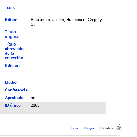
Tesis
Editor
Blackmore, Josiah; Hutcheson, Gregory
S.
Título
original
Título
abreviado
de la
colección
Edición
Medio
Conferencia
Aprobado
no
ID único
2165
Lista
|
Bibliografía
|
Detalles