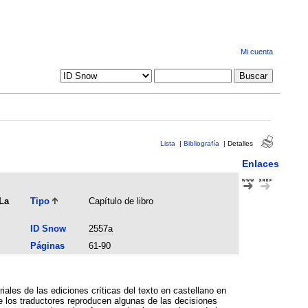
Mi cuenta
Lista
|
Bibliografía
|
Detalles
Enlaces
"La
Tipo
Capítulo de libro
ID Snow
2557a
Páginas
61-90
iales de las ediciones críticas del texto en castellano en
que los traductores reproducen algunas de las decisiones