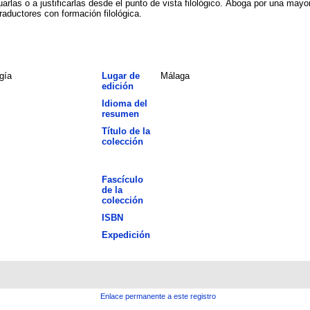
arlas o a justificarlas desde el punto de vista filológico. Aboga por una mayor
raductores con formación filológica.
gía
Lugar de
Málaga
edición
Idioma del
resumen
Título de la
colección
Fascículo
de la
colección
ISBN
Expedición
Enlace permanente a este registro