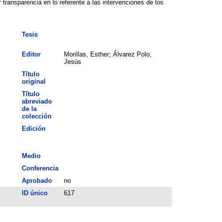
 transparencia en lo referente a las intervenciones de los
Tesis
Editor
Morillas, Esther; Álvarez Polo,
Jesús
Título
original
Título
abreviado
de la
colección
Edición
Medio
Conferencia
Aprobado
no
ID único
617