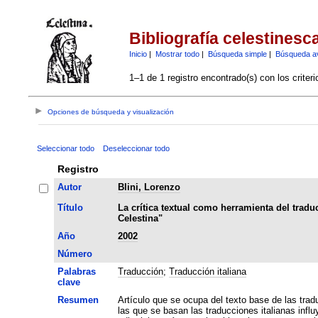
Bibliografía celestinesc
Inicio
|
Mostrar todo
|
Búsqueda simple
|
Búsqueda a
1–1 de 1 registro encontrado(s) con los criter
Opciones de búsqueda y visualización
Seleccionar todo
Deseleccionar todo
Registro
Autor
Blini, Lorenzo
Título
La crítica textual como herramienta del tradu
Celestina"
Año
2002
Número
Palabras
Traducción
;
Traducción italiana
clave
Resumen
Artículo que se ocupa del texto base de las tradu
las que se basan las traducciones italianas influ