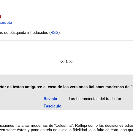
a
vanzada
ios de búsqueda introducidos (
RSS
):
<<
1
>>
ctor de textos antiguos: el caso de las versiones italianas modernas de 
Revista
Las herramientas del traductor
Fascículo
cciones italianas modernas de “Celestina”. Refleja cómo las decisiones editor
yen sobre éstas y pone en tela de juicio la fidelidad -o la falta de ésta- con 