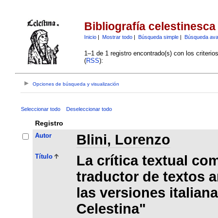
Bibliografía celestinesca
Inicio
|
Mostrar todo
|
Búsqueda simple
|
Búsqueda av
1–1 de 1 registro encontrado(s) con los criteri
(
RSS
):
Opciones de búsqueda y visualización
Seleccionar todo
Deseleccionar todo
Registro
Autor
Blini, Lorenzo
Título
La crítica textual co
traductor de textos a
las versiones italia
Celestina"