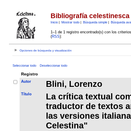
Bibliografía celestinesca
Inicio
|
Mostrar todo
|
Búsqueda simple
|
Búsqueda av
1–1 de 1 registro encontrado(s) con los criteri
(
RSS
):
Opciones de búsqueda y visualización
Seleccionar todo
Deseleccionar todo
Registro
Autor
Blini, Lorenzo
Título
La crítica textual co
traductor de textos a
las versiones italia
Celestina"