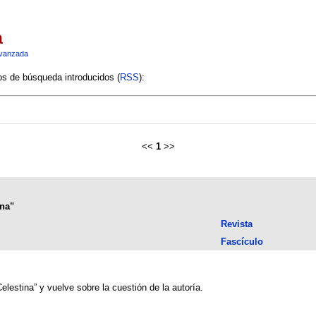
a
vanzada
ios de búsqueda introducidos (
RSS
):
<<
1
>>
ina"
Revista
Fascículo
elestina” y vuelve sobre la cuestión de la autoría.