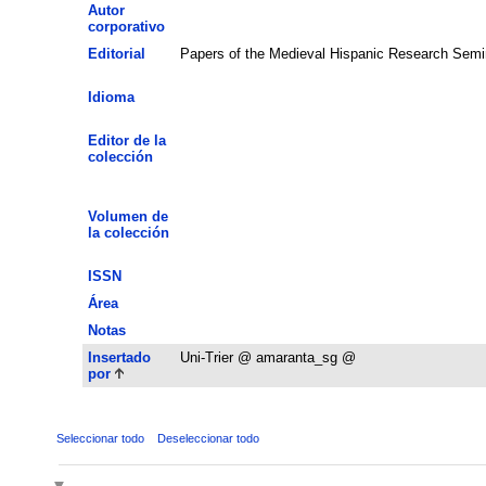
Autor
corporativo
Editorial
Papers of the Medieval Hispanic Research Semi
Idioma
Editor de la
colección
Volumen de
la colección
ISSN
Área
Notas
Insertado
Uni-Trier @ amaranta_sg @
por
Seleccionar todo
Deseleccionar todo