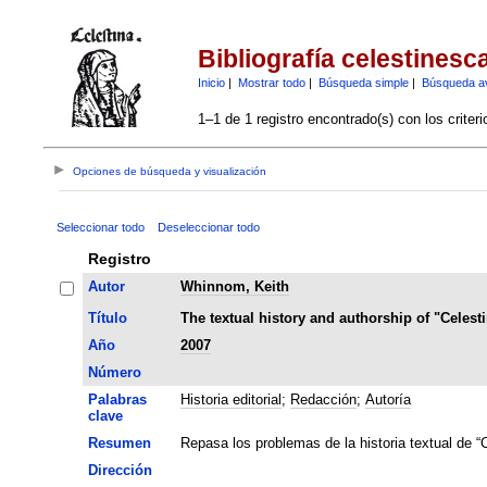
Bibliografía celestinesc
Inicio
|
Mostrar todo
|
Búsqueda simple
|
Búsqueda a
1–1 de 1 registro encontrado(s) con los criter
Opciones de búsqueda y visualización
Seleccionar todo
Deseleccionar todo
Registro
Autor
Whinnom, Keith
Título
The textual history and authorship of "Celest
Año
2007
Número
Palabras
Historia editorial
;
Redacción
;
Autoría
clave
Resumen
Repasa los problemas de la historia textual de “C
Dirección