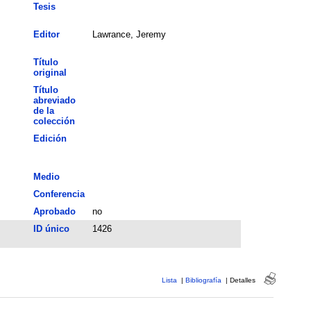
Tesis
Editor
Lawrance, Jeremy
Título
original
Título
abreviado
de la
colección
Edición
Medio
Conferencia
Aprobado
no
ID único
1426
Lista
|
Bibliografía
|
Detalles