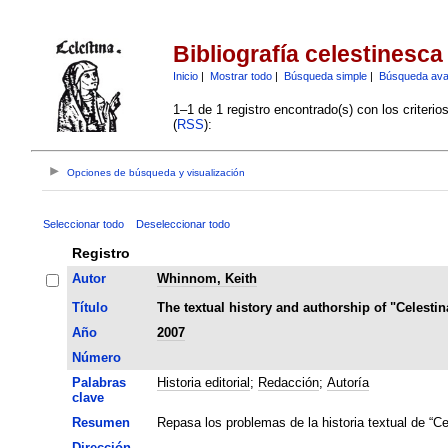
Bibliografía celestinesca
Inicio
|
Mostrar todo
|
Búsqueda simple
|
Búsqueda av
1–1 de 1 registro encontrado(s) con los criteri
(
RSS
):
Opciones de búsqueda y visualización
Seleccionar todo
Deseleccionar todo
Registro
Autor
Whinnom, Keith
Título
The textual history and authorship of "Celestin
Año
2007
Número
Palabras
Historia editorial
;
Redacción
;
Autoría
clave
Resumen
Repasa los problemas de la historia textual de “Cel
Dirección