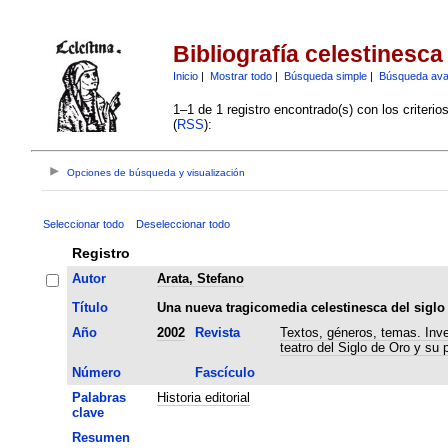
Bibliografía celestinesca
Inicio
|
Mostrar todo
|
Búsqueda simple
|
Búsqueda av
1–1 de 1 registro encontrado(s) con los criteri
(
RSS
):
Opciones de búsqueda y visualización
Seleccionar todo
Deseleccionar todo
Registro
Autor
Arata, Stefano
Título
Una nueva tragicomedia celestinesca del siglo
Año
2002
Revista
Textos, géneros, temas. Inve
teatro del Siglo de Oro y su 
Número
Fascículo
Palabras
Historia editorial
clave
Resumen