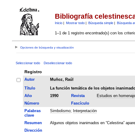
Bibliografía celestinesc
Inicio
|
Mostrar todo
|
Búsqueda simple
|
Búsqueda a
1–1 de 1 registro encontrado(s) con los criter
Opciones de búsqueda y visualización
Seleccionar todo
Deseleccionar todo
Registro
Autor
Muñoz, Raúl
Título
La función temática de los objetos inanimado
Año
1990
Revista
Estudios en homenaje
Número
Fascículo
Palabras
Simbolismo
;
Interpretación
clave
Resumen
Algunos objetos inanimados en “Celestina” apare
Dirección