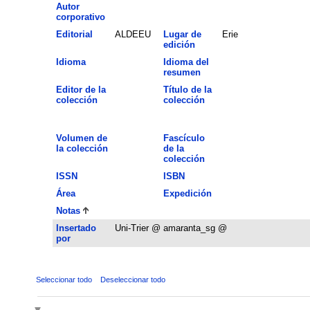
Autor
corporativo
Editorial
ALDEEU
Lugar de
Erie
edición
Idioma
Idioma del
resumen
Editor de la
Título de la
colección
colección
Volumen de
Fascículo
la colección
de la
colección
ISSN
ISBN
Área
Expedición
Notas
Insertado
Uni-Trier @ amaranta_sg @
por
Seleccionar todo
Deseleccionar todo