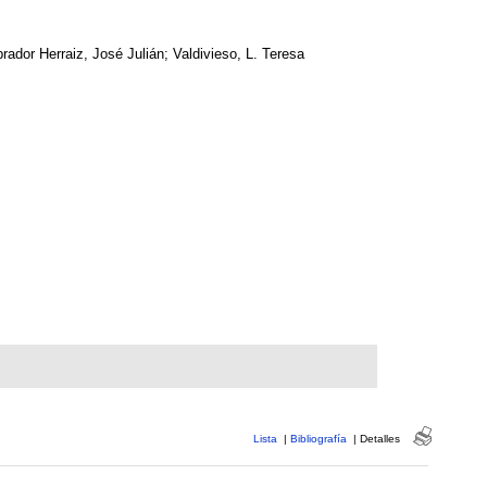
ández Jiménez, Juan; Labrador Herraiz, José Julián; Valdivieso, L. Teresa
Lista
|
Bibliografía
|
Detalles