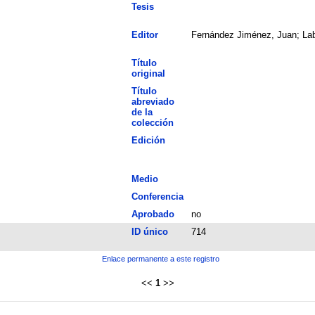
Tesis
Editor
Fern
Título
original
Título
abreviado
de la
colección
Edición
Medio
Conferencia
Aprobado
no
ID único
714
Enlace permanente a este registro
<<
1
>>