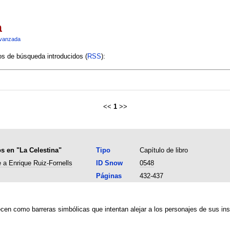
a
vanzada
ios de búsqueda introducidos (
RSS
):
<<
1
>>
s en "La Celestina"
Tipo
Capítulo de libro
 a Enrique Ruiz-Fornells
ID Snow
0548
Páginas
432-437
cen como barreras simbólicas que intentan alejar a los personajes de sus ins