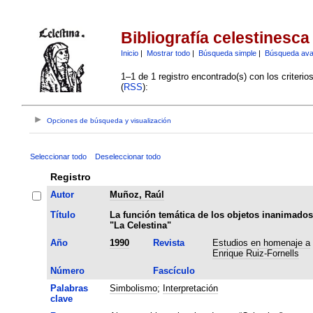
Bibliografía celestinesca
Inicio
|
Mostrar todo
|
Búsqueda simple
|
Búsqueda av
1–1 de 1 registro encontrado(s) con los criteri
(
RSS
):
Opciones de búsqueda y visualización
Seleccionar todo
Deseleccionar todo
Registro
Autor
Muñoz, Raúl
Título
La función temática de los objetos inanimados
"La Celestina"
Año
1990
Revista
Estudios en homenaje a
Enrique Ruiz-Fornells
Número
Fascículo
Palabras
Simbolismo
;
Interpretación
clave