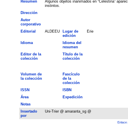
Resumen
Algunos objetos inanimados en “Celestina” aparec
instintos.
Dirección
Autor
corporativo
Editorial
ALDEEU
Lugar de
Erie
edición
Idioma
Idioma del
resumen
Editor de la
Título de la
colección
colección
Volumen de
Fascículo
la colección
de la
colección
ISSN
ISBN
Área
Expedición
Notas
Insertado
Uni-Trier @ amaranta_sg @
por
Enlace 