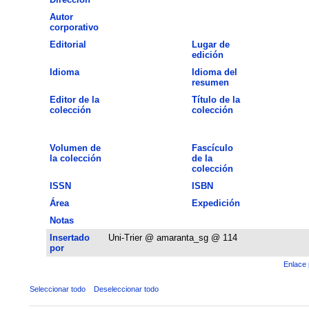
Autor
corporativo
Editorial
Lugar de
edición
Idioma
Idioma del
resumen
Editor de la
Título de la
colección
colección
Volumen de
Fascículo
la colección
de la
colección
ISSN
ISBN
Área
Expedición
Notas
Insertado
Uni-Trier @ amaranta_sg @ 114
por
Enlace 
Seleccionar todo
Deseleccionar todo