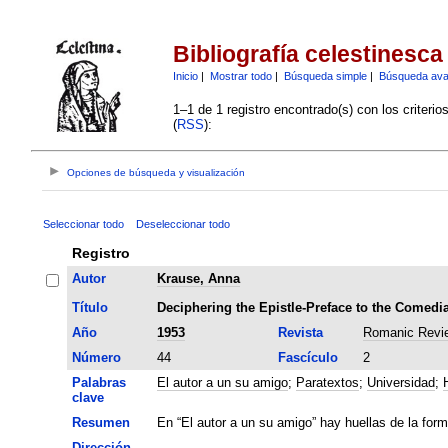
Bibliografía celestinesca
Inicio
|
Mostrar todo
|
Búsqueda simple
|
Búsqueda av
1–1 de 1 registro encontrado(s) con los criteri
(
RSS
):
Opciones de búsqueda y visualización
Seleccionar todo
Deseleccionar todo
Registro
Autor
Krause, Anna
Título
Deciphering the Epistle-Preface to the Comedia
Año
1953
Revista
Romanic Revi
Número
44
Fascículo
2
Palabras
El autor a un su amigo
;
Paratextos
;
Universidad
;
clave
Resumen
En “El autor a un su amigo” hay huellas de la form
Dirección