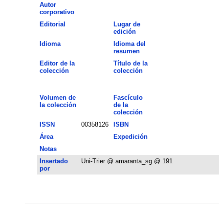
Autor
corporativo
Editorial
Lugar de
edición
Idioma
Idioma del
resumen
Editor de la
Título de la
colección
colección
Volumen de
Fascículo
la colección
de la
colección
ISSN
00358126
ISBN
Área
Expedición
Notas
Insertado
Uni-Trier @ amaranta_sg @ 191
por