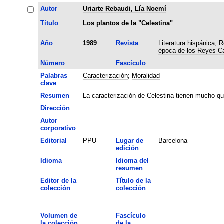
Autor
Uriarte Rebaudi, Lía Noemí
Título
Los plantos de la "Celestina"
Año
1989
Revista
Literatura hispánica, 
época de los Reyes Ca
Número
Fascículo
Palabras
Caracterización
;
Moralidad
clave
Resumen
La caracterización de Celestina tienen mucho que
Dirección
Autor
corporativo
Editorial
PPU
Lugar de
Barcelona
edición
Idioma
Idioma del
resumen
Editor de la
Título de la
colección
colección
Volumen de
Fascículo
la colección
de la