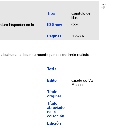
Tipo
Capítulo de
libro
atura hispánica en la
ID Snow
0380
Páginas
304-307
lcahueta al llorar su muerte parece bastante realista.
Tesis
Editor
Criado de Val,
Manuel
Título
original
Título
abreviado
de la
colección
Edición