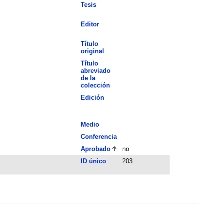
Tesis
Editor
Título
original
Título
abreviado
de la
colección
Edición
Medio
Conferencia
Aprobado
no
ID único
203