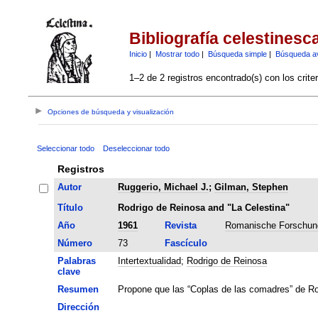
Bibliografía celestinesc
Inicio
|
Mostrar todo
|
Búsqueda simple
|
Búsqueda a
1–2 de 2 registros encontrado(s) con los crite
Opciones de búsqueda y visualización
Seleccionar todo
Deseleccionar todo
Registros
Autor
Ruggerio, Michael J.
;
Gilman, Stephen
Título
Rodrigo de Reinosa and "La Celestina"
Año
1961
Revista
Romanische Forschun
Número
73
Fascículo
Palabras
Intertextualidad
;
Rodrigo de Reinosa
clave
Resumen
Propone que las “Coplas de las comadres” de Rod
Dirección