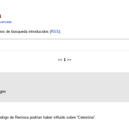
a
vanzada
rios de búsqueda introducidos (
RSS
):
<<
1
>>
gen
rigo de Reinosa podrían haber influido sobre “Celestina”.