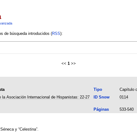
a
vanzada
ios de búsqueda introducidos (
RSS
):
<<
1
>>
sta
Tipo
Capítulo d
 la Asociación Internacional de Hispanistas: 22-27
ID Snow
0114
Páginas
533-540
 Séneca y “Celestina”.