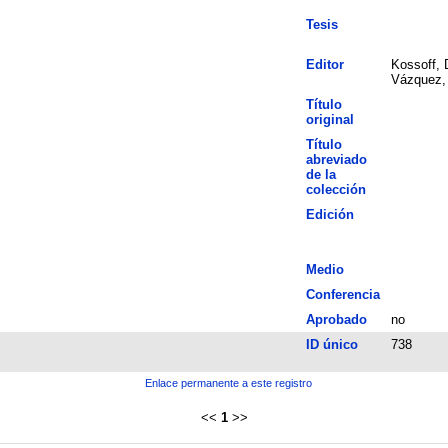
Tesis
Editor
Kossoff, 
Vázquez,
Título
original
Título
abreviado
de la
colección
Edición
Medio
Conferencia
Aprobado
no
ID único
738
Enlace permanente a este registro
<<
1
>>