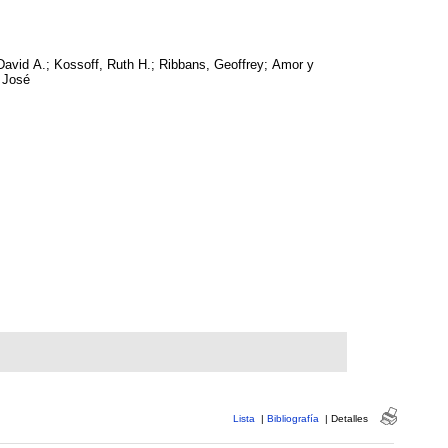
David A.; Kossoff, Ruth H.; Ribbans, Geoffrey; Amor y
 José
Lista
|
Bibliografía
|
Detalles