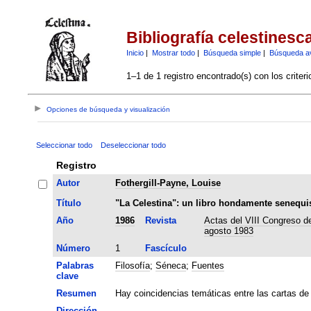
Bibliografía celestinesc
Inicio
|
Mostrar todo
|
Búsqueda simple
|
Búsqueda a
1–1 de 1 registro encontrado(s) con los criter
Opciones de búsqueda y visualización
Seleccionar todo
Deseleccionar todo
Registro
Autor
Fothergill-Payne, Louise
Título
"La Celestina": un libro hondamente senequi
Año
1986
Revista
Actas del VIII Congreso de
agosto 1983
Número
1
Fascículo
Palabras
Filosofía
;
Séneca
;
Fuentes
clave
Resumen
Hay coincidencias temáticas entre las cartas de
Dirección