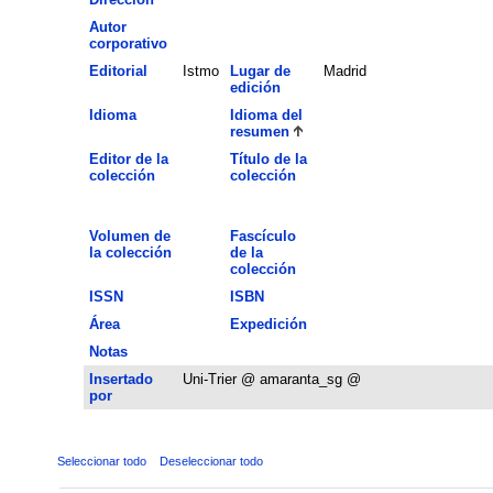
Autor
corporativo
Editorial
Istmo
Lugar de
Madrid
edición
Idioma
Idioma del
resumen
Editor de la
Título de la
colección
colección
Volumen de
Fascículo
la colección
de la
colección
ISSN
ISBN
Área
Expedición
Notas
Insertado
Uni-Trier @ amaranta_sg @
por
Seleccionar todo
Deseleccionar todo