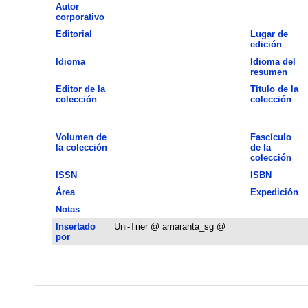
Autor
corporativo
Editorial
Lugar de
edición
Idioma
Idioma del
resumen
Editor de la
Título de la
colección
colección
Volumen de
Fascículo
la colección
de la
colección
ISSN
ISBN
Área
Expedición
Notas
Insertado
Uni-Trier @ amaranta_sg @
por