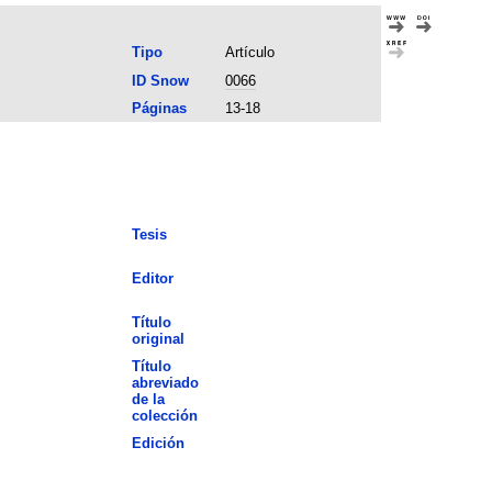
Tipo
Artículo
ID Snow
0066
Páginas
13-18
Tesis
Editor
Título
original
Título
abreviado
de la
colección
Edición