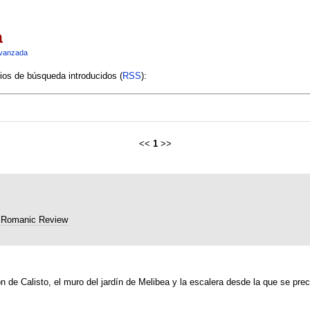
a
vanzada
rios de búsqueda introducidos (
RSS
):
<<
1
>>
Romanic Review
n de Calisto, el muro del jardín de Melibea y la escalera desde la que se preci