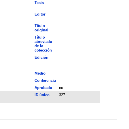
Tesis
Editor
Título
original
Título
abreviado
de la
colección
Edición
Medio
Conferencia
Aprobado
no
ID único
327