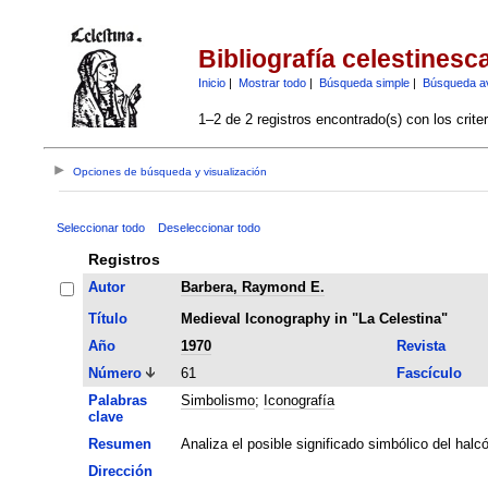
Bibliografía celestinesc
Inicio
|
Mostrar todo
|
Búsqueda simple
|
Búsqueda a
1–2 de 2 registros encontrado(s) con los crite
Opciones de búsqueda y visualización
Seleccionar todo
Deseleccionar todo
Registros
Autor
Barbera, Raymond E.
Título
Medieval Iconography in "La Celestina"
Año
1970
Revista
Número
61
Fascículo
Palabras
Simbolismo
;
Iconografía
clave
Resumen
Analiza el posible significado simbólico del halcó
Dirección