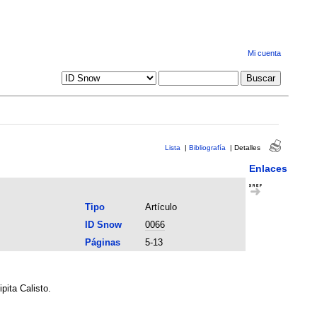
Mi cuenta
Lista
|
Bibliografía
|
Detalles
Enlaces
Tipo
Artículo
ID Snow
0066
Páginas
5-13
pita Calisto.