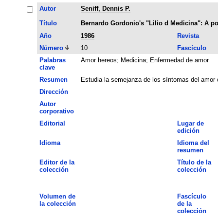
Autor
Seniff, Dennis P.
Título
Bernardo Gordonio's "LiIio d Medicina": A po
Año
1986
Revista
Número
10
Fascículo
Palabras
Amor hereos
;
Medicina
;
Enfermedad de amor
clave
Resumen
Estudia la semejanza de los síntomas del amor d
Dirección
Autor
corporativo
Editorial
Lugar de
edición
Idioma
Idioma del
resumen
Editor de la
Título de la
colección
colección
Volumen de
Fascículo
la colección
de la
colección