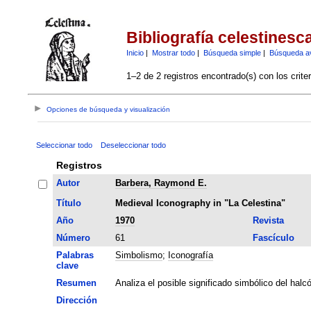
Bibliografía celestinesc
Inicio
|
Mostrar todo
|
Búsqueda simple
|
Búsqueda a
1–2 de 2 registros encontrado(s) con los crite
Opciones de búsqueda y visualización
Seleccionar todo
Deseleccionar todo
Registros
Autor
Barbera, Raymond E.
Título
Medieval Iconography in "La Celestina"
Año
1970
Revista
Número
61
Fascículo
Palabras
Simbolismo
;
Iconografía
clave
Resumen
Analiza el posible significado simbólico del halcó
Dirección