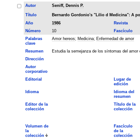
Autor
Seniff, Dennis P.
Título
Bernardo Gordonio's "LiIio d Medicina": A po
Año
1986
Revista
Número
10
Fascículo
Palabras
Amor hereos
;
Medicina
;
Enfermedad de amor
clave
Resumen
Estudia la semejanza de los síntomas del amor d
Dirección
Autor
corporativo
Editorial
Lugar de
edición
Idioma
Idioma del
resumen
Editor de la
Título de la
colección
colección
Volumen de
Fascículo
la
de la
colección
colección