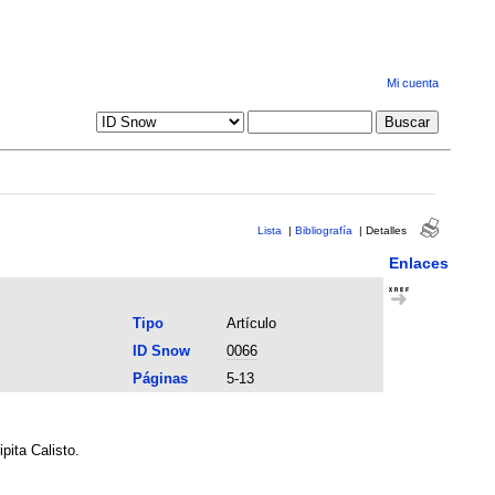
Mi cuenta
Lista
|
Bibliografía
|
Detalles
Enlaces
Tipo
Artículo
ID Snow
0066
Páginas
5-13
pita Calisto.