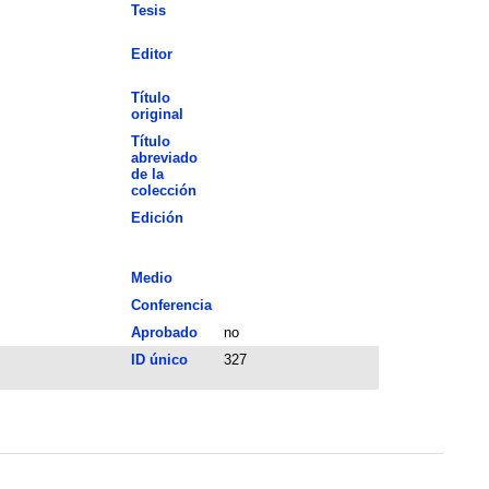
Tesis
Editor
Título
original
Título
abreviado
de la
colección
Edición
Medio
Conferencia
Aprobado
no
ID único
327