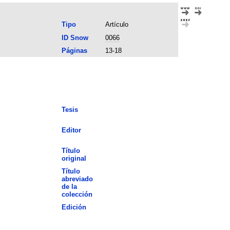
Tipo
Artículo
ID Snow
0066
Páginas
13-18
Tesis
Editor
Título
original
Título
abreviado
de la
colección
Edición