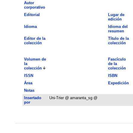
Autor
corporativo
Editorial
Lugar de
edición
Idioma
Idioma del
resumen
Editor de la
Título de la
colección
colección
Volumen de
Fascículo
la
de la
colección
colección
ISSN
ISBN
Área
Expedición
Notas
Insertado
Uni-Trier @ amaranta_sg @
por