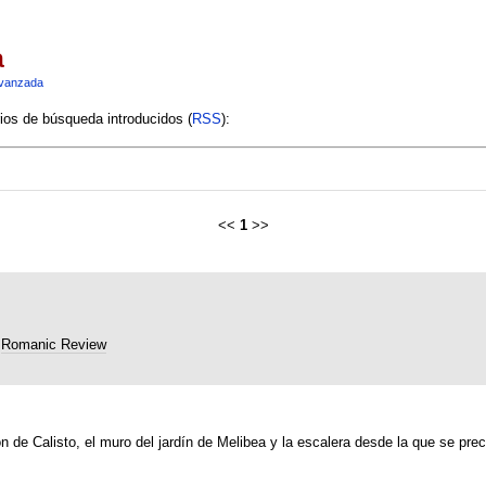
a
vanzada
rios de búsqueda introducidos (
RSS
):
<<
1
>>
Romanic Review
n de Calisto, el muro del jardín de Melibea y la escalera desde la que se preci