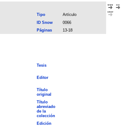
Tipo
Artículo
ID Snow
0066
Páginas
13-18
Tesis
Editor
Título
original
Título
abreviado
de la
colección
Edición