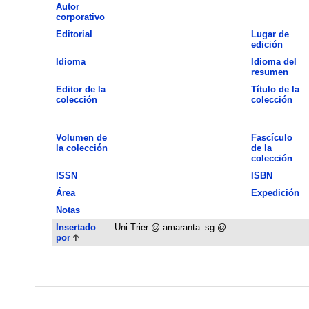
Autor
corporativo
Editorial
Lugar de
edición
Idioma
Idioma del
resumen
Editor de la
Título de la
colección
colección
Volumen de
Fascículo
la colección
de la
colección
ISSN
ISBN
Área
Expedición
Notas
Insertado
Uni-Trier @ amaranta_sg @
por