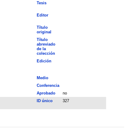
Tesis
Editor
Título
original
Título
abreviado
de la
colección
Edición
Medio
Conferencia
Aprobado
no
ID único
327