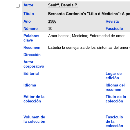
Autor
Seniff, Dennis P.
Título
Bernardo Gordonio's "LiIio d Medicina": A po
Año
1986
Revista
Número
10
Fascículo
Palabras
Amor hereos
;
Medicina
;
Enfermedad de amor
clave
Resumen
Estudia la semejanza de los síntomas del amor d
Dirección
Autor
corporativo
Editorial
Lugar de
edición
Idioma
Idioma del
resumen
Editor de la
Título de la
colección
colección
Volumen de
Fascículo
la colección
de la
colección