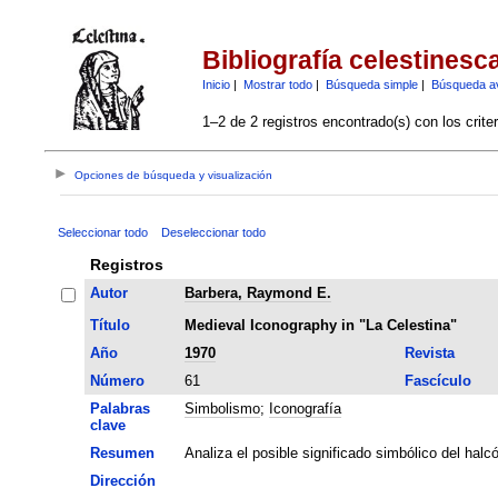
Bibliografía celestinesc
Inicio
|
Mostrar todo
|
Búsqueda simple
|
Búsqueda a
1–2 de 2 registros encontrado(s) con los crite
Opciones de búsqueda y visualización
Seleccionar todo
Deseleccionar todo
Registros
Autor
Barbera, Raymond E.
Título
Medieval Iconography in "La Celestina"
Año
1970
Revista
Número
61
Fascículo
Palabras
Simbolismo
;
Iconografía
clave
Resumen
Analiza el posible significado simbólico del halcó
Dirección