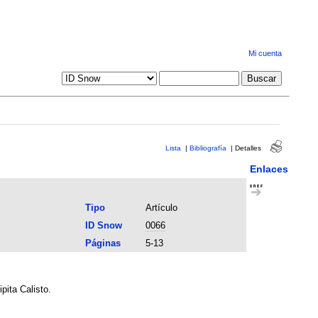
Mi cuenta
Lista
|
Bibliografía
|
Detalles
Enlaces
Tipo
Artículo
ID Snow
0066
Páginas
5-13
pita Calisto.