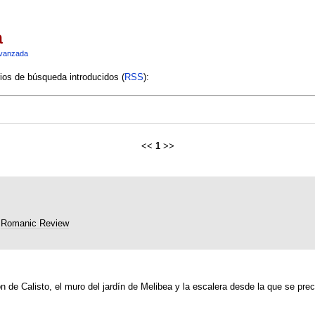
a
vanzada
rios de búsqueda introducidos (
RSS
):
<<
1
>>
Romanic Review
n de Calisto, el muro del jardín de Melibea y la escalera desde la que se preci