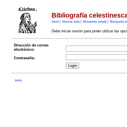
Bibliografía celestinesc
Inicio
|
Mostrar todo
|
Búsqueda simple
|
Búsqueda a
Debe iniciar sesión para poder utilizar las op
Dirección de correo
electrónico:
Contraseña:
Inicio