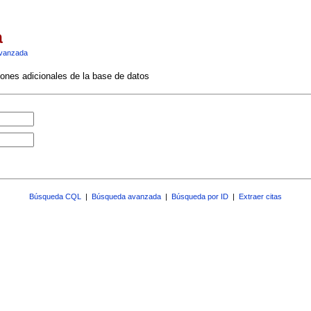
a
vanzada
ciones adicionales de la base de datos
Búsqueda CQL
|
Búsqueda avanzada
|
Búsqueda por ID
|
Extraer citas