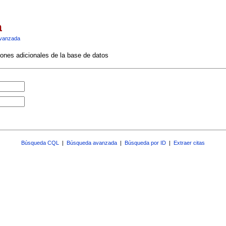
a
vanzada
ciones adicionales de la base de datos
Búsqueda CQL
|
Búsqueda avanzada
|
Búsqueda por ID
|
Extraer citas