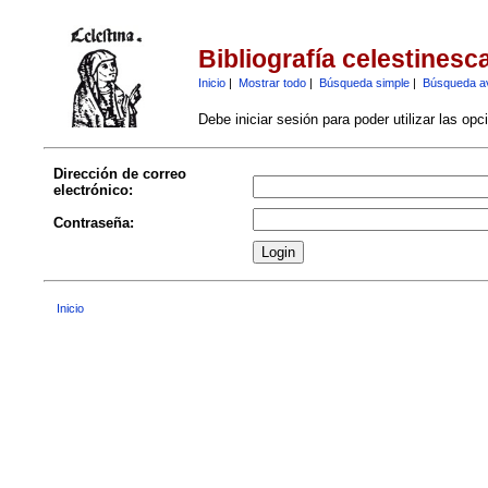
Bibliografía celestinesc
Inicio
|
Mostrar todo
|
Búsqueda simple
|
Búsqueda a
Debe iniciar sesión para poder utilizar las op
Dirección de correo
electrónico:
Contraseña:
Inicio