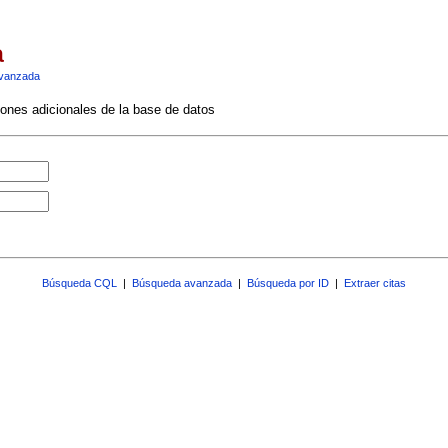
a
vanzada
ciones adicionales de la base de datos
Búsqueda CQL
|
Búsqueda avanzada
|
Búsqueda por ID
|
Extraer citas