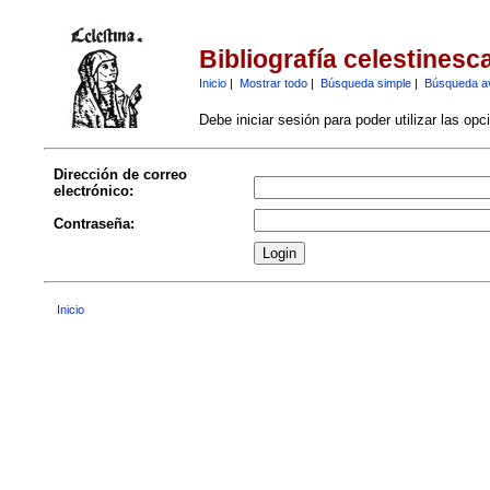
Bibliografía celestinesc
Inicio
|
Mostrar todo
|
Búsqueda simple
|
Búsqueda a
Debe iniciar sesión para poder utilizar las op
Dirección de correo
electrónico:
Contraseña:
Inicio