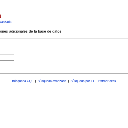
a
vanzada
ciones adicionales de la base de datos
Búsqueda CQL
|
Búsqueda avanzada
|
Búsqueda por ID
|
Extraer citas