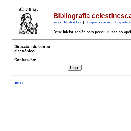
Bibliografía celestinesc
Inicio
|
Mostrar todo
|
Búsqueda simple
|
Búsqueda a
Debe iniciar sesión para poder utilizar las op
Dirección de correo
electrónico:
Contraseña:
Inicio