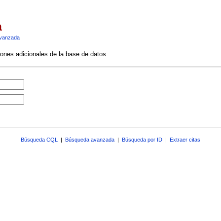
a
vanzada
ciones adicionales de la base de datos
Búsqueda CQL
|
Búsqueda avanzada
|
Búsqueda por ID
|
Extraer citas