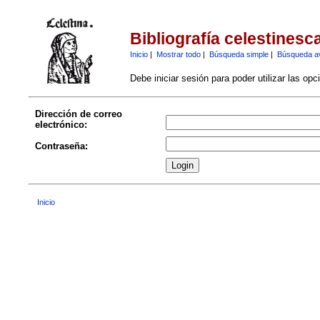
Bibliografía celestinesc
Inicio
|
Mostrar todo
|
Búsqueda simple
|
Búsqueda a
Debe iniciar sesión para poder utilizar las op
Dirección de correo
electrónico:
Contraseña:
Inicio