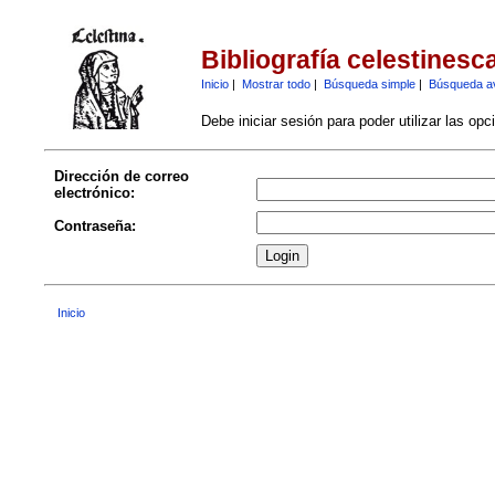
Bibliografía celestinesc
Inicio
|
Mostrar todo
|
Búsqueda simple
|
Búsqueda a
Debe iniciar sesión para poder utilizar las op
Dirección de correo
electrónico:
Contraseña:
Inicio