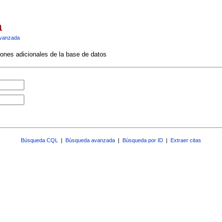
a
vanzada
ciones adicionales de la base de datos
Búsqueda CQL
|
Búsqueda avanzada
|
Búsqueda por ID
|
Extraer citas