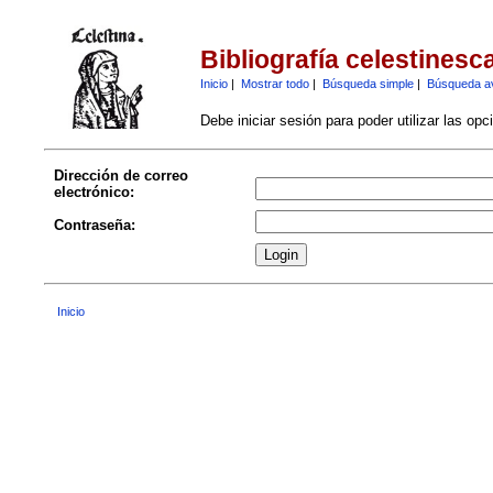
Bibliografía celestinesc
Inicio
|
Mostrar todo
|
Búsqueda simple
|
Búsqueda a
Debe iniciar sesión para poder utilizar las op
Dirección de correo
electrónico:
Contraseña:
Inicio