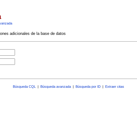
a
vanzada
ciones adicionales de la base de datos
Búsqueda CQL
|
Búsqueda avanzada
|
Búsqueda por ID
|
Extraer citas