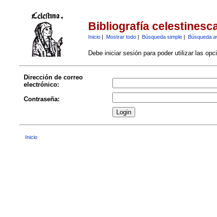
Bibliografía celestinesc
Inicio
|
Mostrar todo
|
Búsqueda simple
|
Búsqueda a
Debe iniciar sesión para poder utilizar las op
Dirección de correo
electrónico:
Contraseña:
Inicio