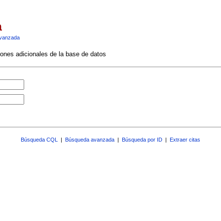
a
vanzada
ciones adicionales de la base de datos
Búsqueda CQL
|
Búsqueda avanzada
|
Búsqueda por ID
|
Extraer citas