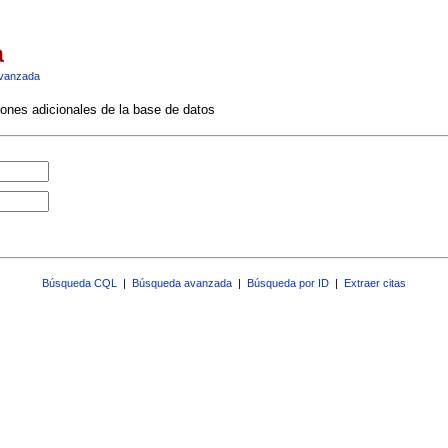
a
vanzada
ciones adicionales de la base de datos
Búsqueda CQL
|
Búsqueda avanzada
|
Búsqueda por ID
|
Extraer citas