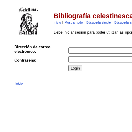
Bibliografía celestinesc
Inicio
|
Mostrar todo
|
Búsqueda simple
|
Búsqueda a
Debe iniciar sesión para poder utilizar las op
Dirección de correo
electrónico:
Contraseña:
Inicio