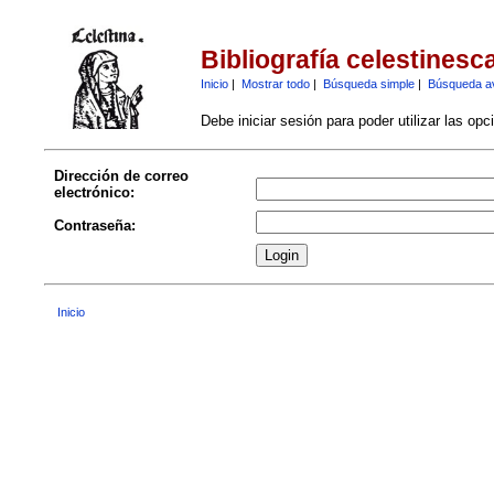
Bibliografía celestinesc
Inicio
|
Mostrar todo
|
Búsqueda simple
|
Búsqueda a
Debe iniciar sesión para poder utilizar las op
Dirección de correo
electrónico:
Contraseña:
Inicio