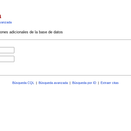
a
vanzada
ciones adicionales de la base de datos
Búsqueda CQL
|
Búsqueda avanzada
|
Búsqueda por ID
|
Extraer citas