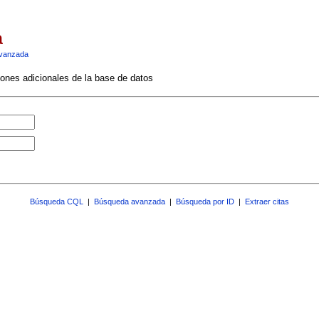
a
vanzada
ciones adicionales de la base de datos
Búsqueda CQL
|
Búsqueda avanzada
|
Búsqueda por ID
|
Extraer citas