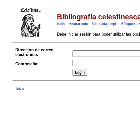
Bibliografía celestinesc
Inicio
|
Mostrar todo
|
Búsqueda simple
|
Búsqueda a
Debe iniciar sesión para poder utilizar las op
Dirección de correo
electrónico:
Contraseña:
Inicio