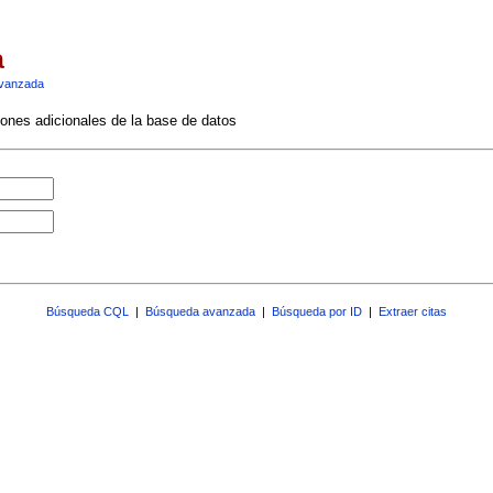
a
vanzada
ciones adicionales de la base de datos
Búsqueda CQL
|
Búsqueda avanzada
|
Búsqueda por ID
|
Extraer citas