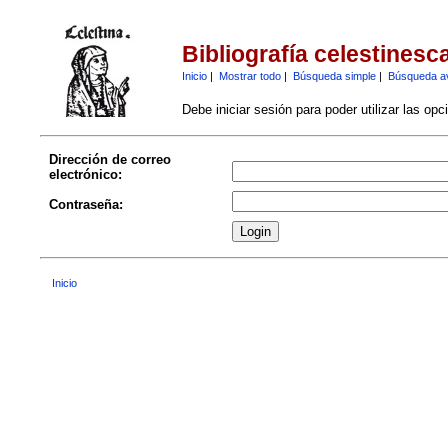
Bibliografía celestinesc
Inicio
|
Mostrar todo
|
Búsqueda simple
|
Búsqueda a
Debe iniciar sesión para poder utilizar las op
Dirección de correo
electrónico:
Contraseña:
Inicio